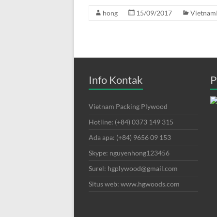
hong
15/09/2017
Vietnam
Info Kontak
P
Vietnam Packing Plywood
Hotline: (+84) 0373 149 315
Ada apa: (+84) 9656 09 153
Skype: nguyenhong123456
Surel: hgplywood@gmail.com
Situs web: www.hgwoods.com