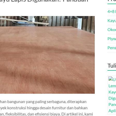
4×8 
Kayu
Oko
Ply
Pens
Tul
ahan bangunan yang paling serbaguna, diterapkan
royek konstruksi hingga desain furnitur dan bahkan
fleksibilitas, dan efisiensi biaya. Di artikel ini, kami