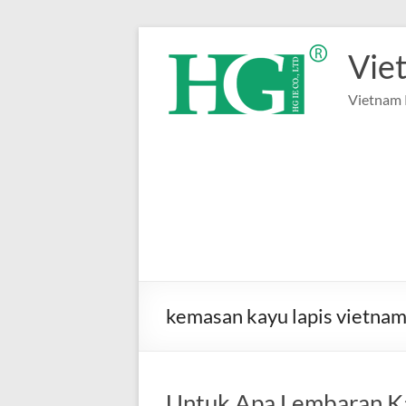
Lewati
ke
Vie
konten
Vietnam 
kemasan kayu lapis vietna
Untuk Apa Lembaran Ka