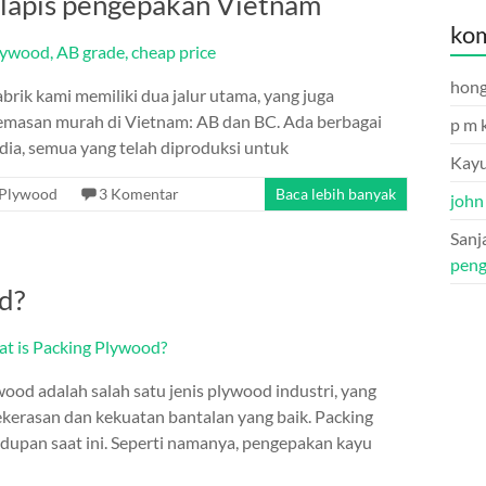
lapis pengepakan Vietnam
kom
hon
rik kami memiliki dua jalur utama, yang juga
emasan murah di Vietnam: AB dan BC. Ada berbagai
p m 
edia, semua yang telah diproduksi untuk
Kayu
Plywood
3 Komentar
Baca lebih banyak
john
Sanj
peng
d?
ood adalah salah satu jenis plywood industri, yang
kekerasan dan kekuatan bantalan yang baik. Packing
upan saat ini. Seperti namanya, pengepakan kayu