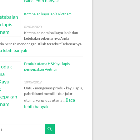
Baca lebih banyak
Ketebalan kayu lapis Vietnam
02/03/2020
Ketebalan nominal kayu lapis dan
ketebalan sebenarnya Anda
in pernah mendengar istilah tersebut “sebenarnya
a lebih banyak
Produk utama H&Kayu lapis
pengepakan Vietnam
10/06/2019
Untuk mengemas produk kayu lapis,
pabrik kami memiliki dua jalur
Baca
utama, yang juga utama …
lebih banyak