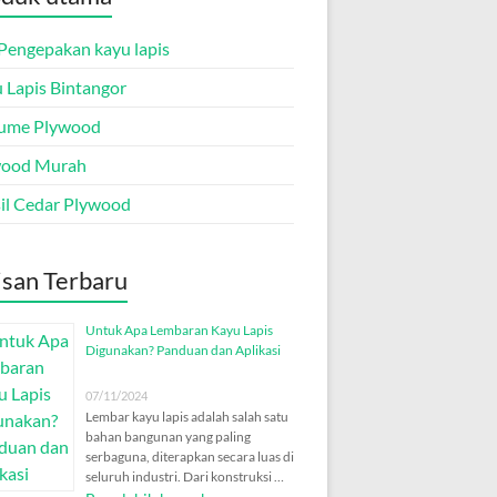
Pengepakan kayu lapis
 Lapis Bintangor
ume Plywood
wood Murah
il Cedar Plywood
isan Terbaru
Untuk Apa Lembaran Kayu Lapis
Digunakan? Panduan dan Aplikasi
07/11/2024
Lembar kayu lapis adalah salah satu
bahan bangunan yang paling
serbaguna, diterapkan secara luas di
seluruh industri. Dari konstruksi …