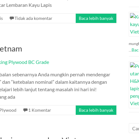
tar Lembaran Kayu Lapis
is
Tidak ada komentar
Baca lebih banyak
mungk
ietnam
Bac
…
tebalan sebenarnya Anda mungkin pernah mendengar
a” dan “ketebalan nominal” dalam kaitannya dengan
jari lebih lanjut tentang masalah ini hari ini!
ang ada
Plywood
1 Komentar
Baca lebih banyak