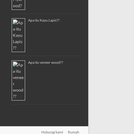
Apa itu Kayu Lapis??
Apa itu veneer wood??
Hubungi kami
Rumah