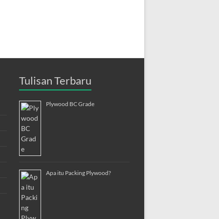
Tulisan Terbaru
Plywood BC Grade
Apa itu Packing Plywood?