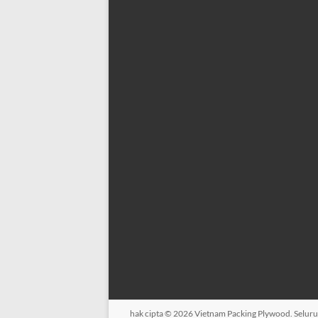
hak cipta © 2026
Vietnam Packing Plywood
. Selur