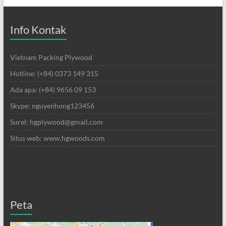
Info Kontak
Vietnam Packing Plywood
Hotline: (+84) 0373 149 315
Ada apa: (+84) 9656 09 153
Skype: nguyenhong123456
Surel: hgplywood@gmail.com
Situs web: www.hgwoods.com
Peta