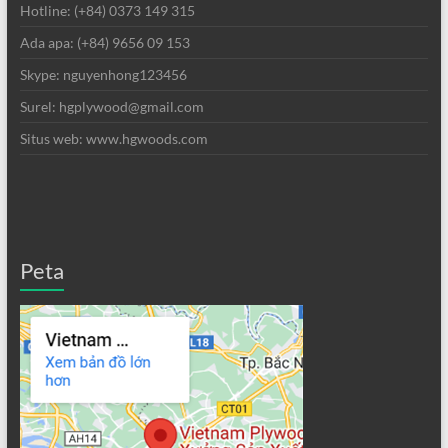
Hotline: (+84) 0373 149 315
Ada apa: (+84) 9656 09 153
Skype: nguyenhong123456
Surel: hgplywood@gmail.com
Situs web: www.hgwoods.com
Peta