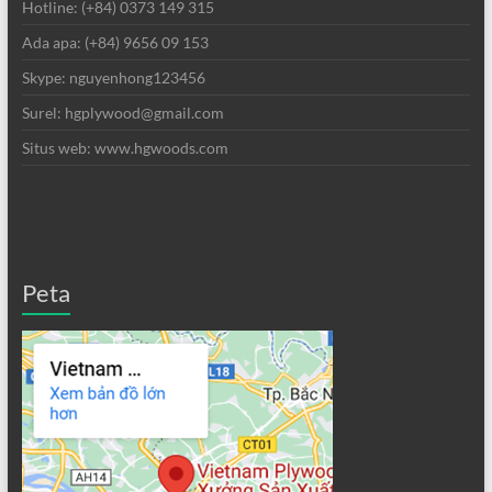
Hotline: (+84) 0373 149 315
Ada apa: (+84) 9656 09 153
Skype: nguyenhong123456
Surel: hgplywood@gmail.com
Situs web: www.hgwoods.com
Peta