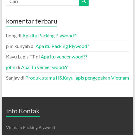
komentar terbaru
hong
di
Apa itu Packing Plywood?
p m kunyah
di
Apa itu Packing Plywood?
Kayu Lapis TT
di
Apa itu veneer wood??
john
di
Apa itu veneer wood??
Sanjay
di
Produk utama H&Kayu lapis pengepakan Vietnam
Info Kontak
Vietnam Packing Plywood