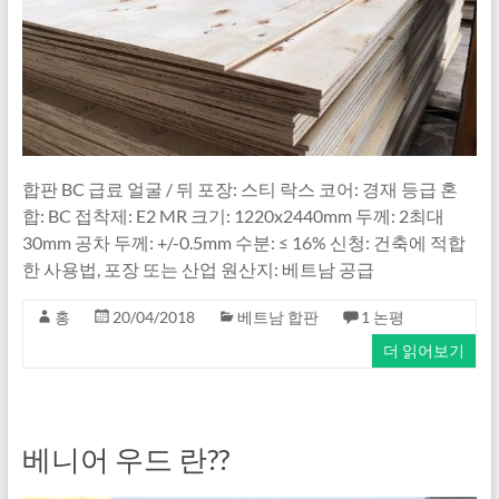
합판 BC 급료 얼굴 / 뒤 포장: 스티 락스 코어: 경재 등급 혼
합: BC 접착제: E2 MR 크기: 1220x2440mm 두께: 2최대
30mm 공차 두께: +/-0.5mm 수분: ≤ 16% 신청: 건축에 적합
한 사용법, 포장 또는 산업 원산지: 베트남 공급
홍
20/04/2018
베트남 합판
1 논평
더 읽어보기
베니어 우드 란??