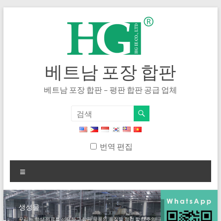
내
용
으
로
건
너
베트남 포장 합판
뛰
기
베트남 포장 합판 – 평판 합판 공급 업체
번역 편집
메
뉴
생성물
우리는 항상 원료를 선택하고 합판 제품의 품질을 점검 할 때주의