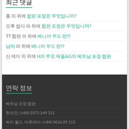
최근 댓글
홍
의 위에
합판 포장은 무엇입니까?
오후 씹다
의 위에
합판 포장은 무엇입니까?
TT 합판
의 위에
베니어 우드 란??
남자
의 위에
베니어 우드 란??
산 제이
의 위에
H의 주요 제품&G의 베트남 포장 합판
연락 정보
베트남 포장 합판
핫라인: (+84) 0373 149 315
싸이 월드, 미투데이: (+84) 9656 09 153