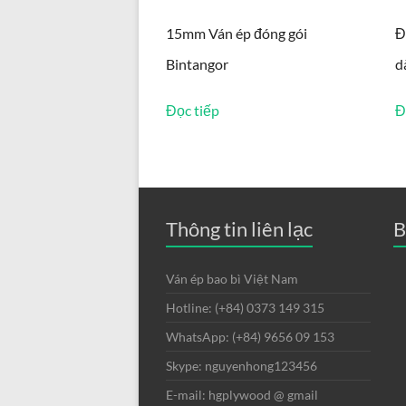
15mm Ván ép đóng gói
Đ
Bintangor
d
Đọc tiếp
Đ
Thông tin liên lạc
B
Ván ép bao bì Việt Nam
Hotline: (+84) 0373 149 315
WhatsApp: (+84) 9656 09 153
Skype: nguyenhong123456
E-mail: hgplywood @ gmail