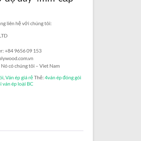
ng liên hệ với chúng tôi:
LTD
r: +84 9656 09 153
mplywood.com.vn
 Nó có chúng tôi – Viet Nam
ói
,
Ván ép giá rẻ
Thẻ:
4ván ép đóng gói
 ván ép loại BC