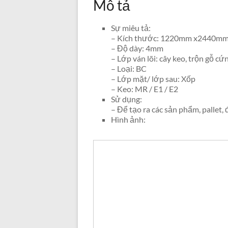
Mô tả
Sự miêu tả:
– Kích thước: 1220mm x2440mm 
– Độ dày: 4mm
– Lớp ván lõi: cây keo, trộn gỗ cứ
– Loại: BC
– Lớp mặt/ lớp sau: Xốp
– Keo: MR / E1 / E2
Sử dụng:
– Để tạo ra các sản phẩm, pallet,
Hình ảnh: