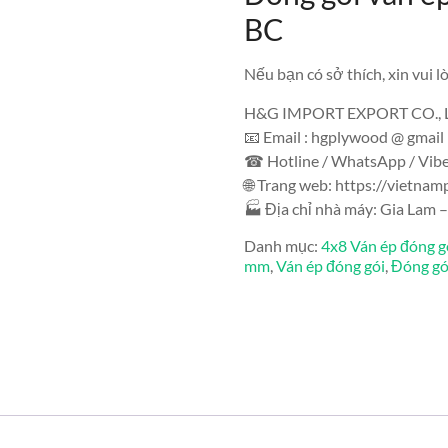
BC
Nếu bạn có sở thích, xin vui lò
H&G IMPORT EXPORT CO., 
📧 Email : hgplywood @ gmail
☎ Hotline / WhatsApp / Vibe
🌐 Trang web: https://vietna
🏭 Địa chỉ nhà máy: Gia Lam –
Danh mục:
4x8 Ván ép đóng g
mm
,
Ván ép đóng gói
,
Đóng gói