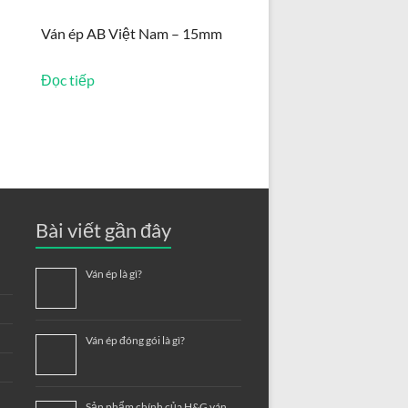
Ván ép AB Việt Nam – 15mm
Đọc tiếp
Bài viết gần đây
Ván ép là gì?
Ván ép đóng gói là gì?
Sản phẩm chính của H&G ván