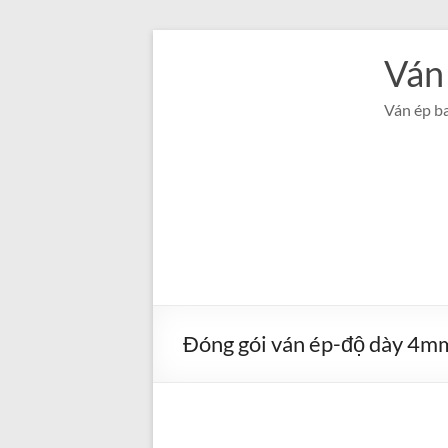
Bỏ
qua
Ván
nội
dung
Ván ép ba
Đóng gói ván ép-độ dày 4m