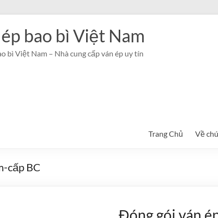
 ép bao bì Việt Nam
o bì Việt Nam – Nhà cung cấp ván ép uy tín
Trang Chủ
Về chú
m-cấp BC
Đóng gói ván é