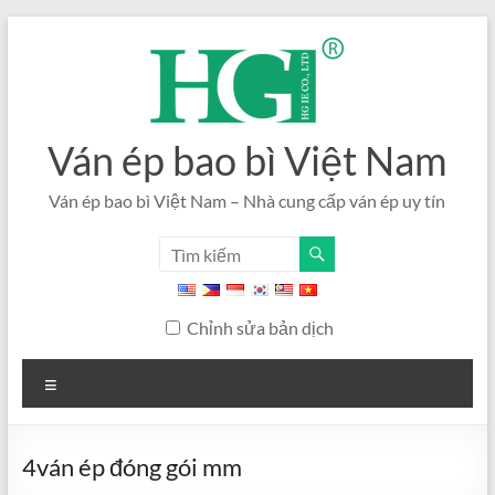
Bỏ
qua
nội
dung
Ván ép bao bì Việt Nam
Ván ép bao bì Việt Nam – Nhà cung cấp ván ép uy tín
Chỉnh sửa bản dịch
Thực
đơn
4ván ép đóng gói mm