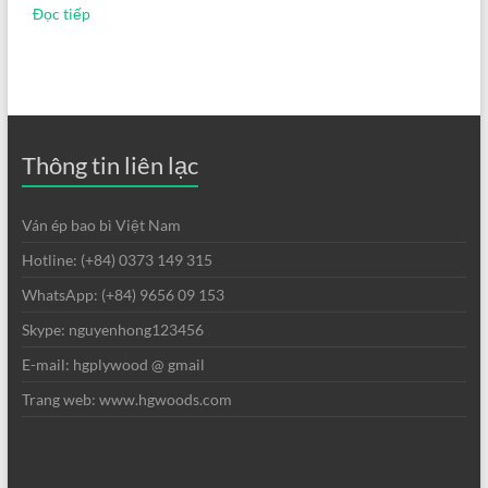
Đọc tiếp
Thông tin liên lạc
Ván ép bao bì Việt Nam
Hotline: (+84) 0373 149 315
WhatsApp: (+84) 9656 09 153
Skype: nguyenhong123456
E-mail: hgplywood @ gmail
Trang web: www.hgwoods.com