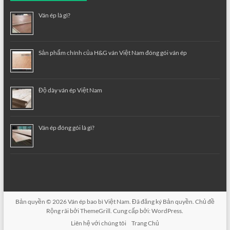
Ván ép là gì?
Sản phẩm chính của H&G ván Việt Nam đóng gói ván ép
Độ dày ván ép Việt Nam
Ván ép đóng gói là gì?
Bản quyền © 2026
Ván ép bao bì Việt Nam
. Đã đăng ký Bản quyền. Chủ đề
Rộng rãi
bởi ThemeGrill. Cung cấp bởi:
WordPress
.
Liên hệ với chúng tôi
Trang Chủ