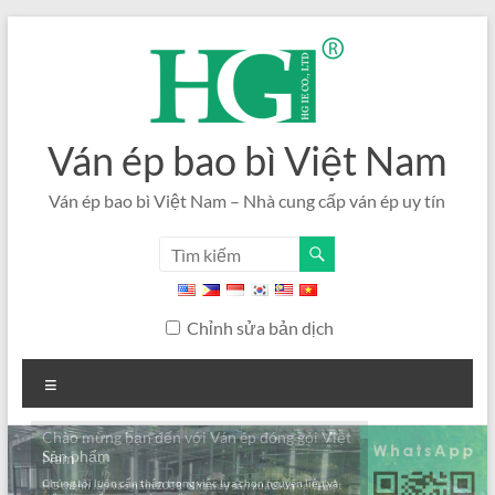
Bỏ
qua
nội
dung
Ván ép bao bì Việt Nam
Ván ép bao bì Việt Nam – Nhà cung cấp ván ép uy tín
Chỉnh sửa bản dịch
Thực
đơn
Sản phẩm
Chúng tôi luôn cẩn thận trong việc lựa chọn nguyên liệu và