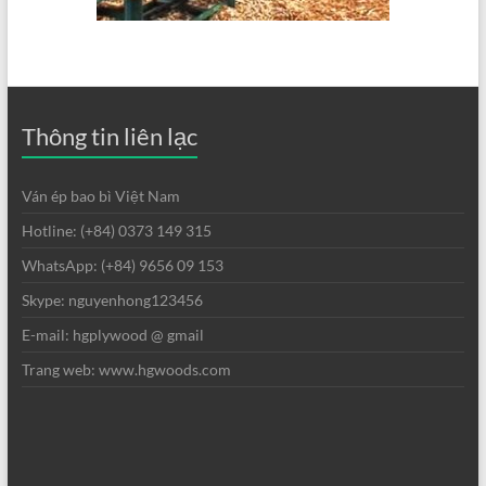
Thông tin liên lạc
Ván ép bao bì Việt Nam
Hotline: (+84) 0373 149 315
WhatsApp: (+84) 9656 09 153
Skype: nguyenhong123456
E-mail: hgplywood @ gmail
Trang web: www.hgwoods.com