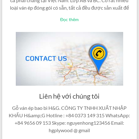
cả phải chăng tại Việt Nam: Lớp AB và BC. Có rất nhiều
loại ván ép đóng gói có sẵn, tất cả đều được sản xuất để
Đọc thêm
Liên hệ với chúng tôi
Gỗ ván ép bao bì H&G. CÔNG TY TNHH XUẤT NHẬP
KHẨU H&amp;G Hotline : +84 0373 149 315 WhatsApp:
+84 9656 09 153 Skype: nguyenhong123456 Email:
hgplywood @ gmail