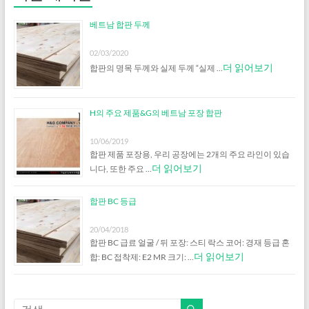
베트남 합판 두께
02/03/2020
더 읽어보기
합판의 명목 두께와 실제 두께 “실제 …
H의 주요 제품&G의 베트남 포장 합판
10/06/2019
합판 제품 포장용, 우리 공장에는 2개의 주요 라인이 있습
더 읽어보기
니다, 또한 주요 …
합판 BC 등급
20/04/2018
합판 BC 급료 얼굴 / 뒤 포장: 스티 락스 코어: 경재 등급 혼
더 읽어보기
합: BC 접착제: E2 MR 크기: …