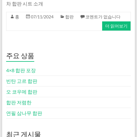
차 합판 시트 소개
홍
07/11/2024
합판
코멘트가 없습니다
더 읽어보기
주요 상품
4×8 합판 포장
빈탄 고르 합판
오 코우메 합판
합판 저렴한
연필 삼나무 합판
최근 게시물