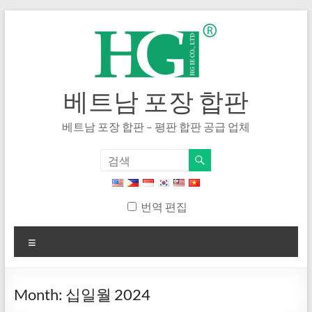
내
용
으
로
건
너
베트남 포장 합판
뛰
기
베트남 포장 합판 – 평판 합판 공급 업체
번역 편집
메
뉴
Month
:
십일월 2024