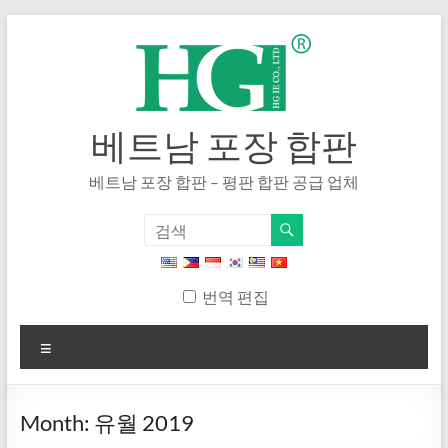
내
용
으
로
건
너
베트남 포장 합판
뛰
기
베트남 포장 합판 – 평판 합판 공급 업체
번역 편집
메
뉴
Month
:
유월 2019