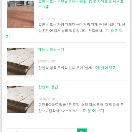
합판 시트는 무엇을 위해 사용됩니까?? 가이드 및 응용 프
로그램
07/11/2024
합판 시트는 가장 다재다능한 건축 자재 중 하나입니다, 산
더 읽어보
업 전반에 걸쳐 널리 적용됩니다. 건축에서 …
기
베트남 합판 두께
02/03/2020
더 읽어보기
합판의 명목 두께와 실제 두께 “실제 …
합판 BC 등급
20/04/2018
합판 BC 급료 얼굴 / 뒤 포장: 스티 락스 코어: 경재 등급 혼
더 읽어보기
합: BC 접착제: E2 MR 크기: …