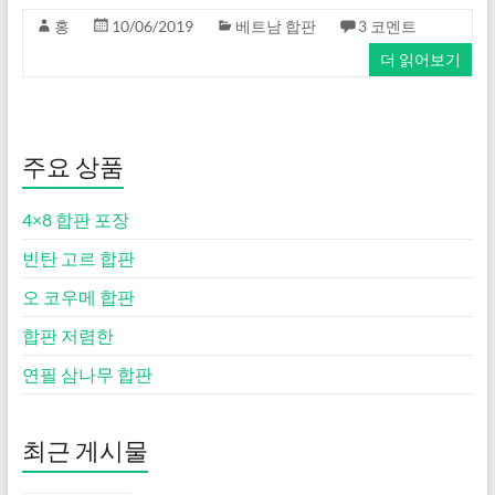
홍
10/06/2019
베트남 합판
3 코멘트
더 읽어보기
주요 상품
4×8 합판 포장
빈탄 고르 합판
오 코우메 합판
합판 저렴한
연필 삼나무 합판
최근 게시물