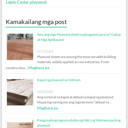
Lapis Cedar playwud
Kamakailang mga post
Ano ang mga Plywood sheet na ginagamit para sa? Gabay
at Mga Aplikasyon
07/11/2024
Plywood sheets are among the most versatile building
materials
,
widely applied across industries
.
From
Magbasa pa
construction
…
Kapal ng plywood sa Vietnam
02/03/2020
Ang nominal na kapal at aktwal na kapal ng plywood
Maaaring narinig mo ang mga termino “aktwal na …
Magbasa pa
Pangunahing mga produkto ng H&G ng Vietnam packing
playwud