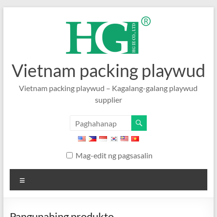
Laktawan
sa
nilalaman
Vietnam packing playwud
Vietnam packing playwud – Kagalang-galang playwud
supplier
Mag-edit ng pagsasalin
Menu
Pangunahing produkto