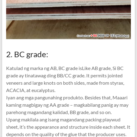
2. BC grade:
Katulad ng marka ng AB,
BC grade isLike AB grade
, Si BC
grade ay tinatawag ding BB/CC grade.
It permits jointed
veneers and large knots on both sides
,
made from styrax
,
ACACIA, at eucalyptus.
Iyan ang mga pangunahing produkto.
Besides that
, Maaari
kaming magbigay ng AA grade – magkabilang panig ay may
parehong magandang kalidad, BB grade,
and so on
.
Upang makilala ang isang magandang packing playwud
sheet,
it’s the appearance and structure inside each sheet
.
It
depends on the quality of the glue that the producer uses
.