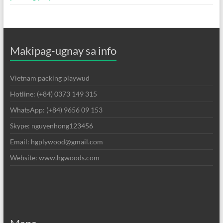
Makipag-ugnay sa info
Vietnam packing playwud
Hotline: (+84) 0373 149 315
WhatsApp: (+84) 9656 09 153
Skype: nguyenhong123456
Email: hgplywood@gmail.com
Website: www.hgwoods.com