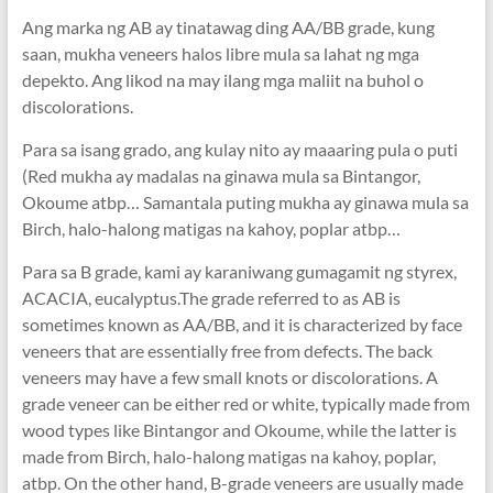
Ang marka ng AB ay tinatawag ding AA/BB grade, kung
saan, mukha veneers halos libre mula sa lahat ng mga
depekto. Ang likod na may ilang mga maliit na buhol o
discolorations.
Para sa isang grado, ang kulay nito ay maaaring pula o puti
(Red mukha ay madalas na ginawa mula sa Bintangor,
Okoume atbp… Samantala puting mukha ay ginawa mula sa
Birch, halo-halong matigas na kahoy, poplar atbp…
Para sa B grade, kami ay karaniwang gumagamit ng styrex,
ACACIA,
eucalyptus.The grade referred to as AB is
sometimes known as AA/BB
,
and it is characterized by face
veneers that are essentially free from defects
.
The back
veneers may have a few small knots or discolorations
.
A
grade veneer can be either red or white
,
typically made from
wood types like Bintangor and Okoume
,
while the latter is
made from Birch
, halo-halong matigas na kahoy, poplar,
atbp.
On the other hand
,
B-grade veneers are usually made