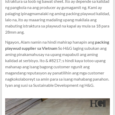
istraktura sa loob ng bawat sheet. Ito ay depende sa kalidad
ng pangkola na ang producer ay gumagamit ng. Kami ay
palaging ipinagmamalaki ng aming packing playwud kalidad,
lalo na, ito ay maaaring madaling upang makilala ang
mabuting istraktura sa playwud na kapal ay mula sa 18 para
28mm ang.
Ngayon, Alam namin na hindi mahirap hanapin ang
packing
playwud supplier sa Vietnam
So H&G laging subukan ang
aming pinakamahusay na upang mapabuti ang aming
kalidad at serbisyo. Ito & #8217; s hindi kaya totoo upang
mahanap ang isang bagong customer ngunit ang
magandang reputasyon ay panatilihin ang mga customer
nagkokolaboreyt sa amin para sa isang mahabang panahon.
Iyan ang susi sa Sustainable Development ng H&G.