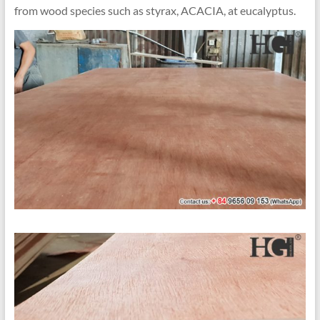
from wood species such as styrax
, ACACIA, at eucalyptus.