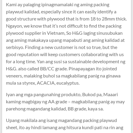
Kami ay palaging ipinagmamalaki ng aming packing
playwud kalidad,
especially since it can easily identify a
good structure with plywood that is from
18
to 28mm thick
.
Ngayon,
we know that it’s not difficult to find the packing
plywood supplier in Vietnam
, So H&G laging sinusubukan
ang aming makakaya upang mapabuti ang aming kalidad at
serbisyo.
Finding a new customer is not so true
,
but the
good reputation will keep customers collaborating with us
for a long time
. Yan ang susi sa sustainable development ng
H&G.
also called BB/CC grade
. Pinapayagan ito jointed
veneers, malaking buhol sa magkabilang panig na ginawa
mula sa styrex, ACACIA, eucalyptus.
Iyan ang mga pangunahing produkto, Bukod pa, Maaari
kaming magbigay ng AA grade – magkabilang panig ay may
parehong magandang kalidad, BB grade, kaya sa.
Upang makilala ang isang magandang packing playwud
sheet, ito ay hindi lamang ang hitsura kundi pati na rin ang