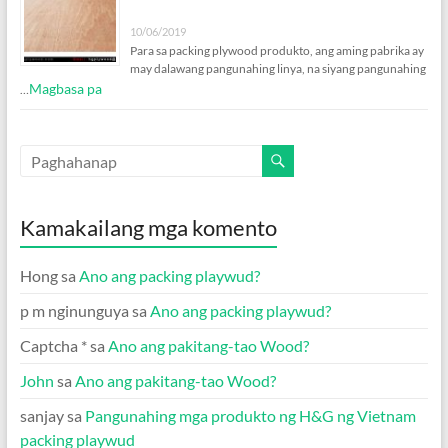
10/06/2019
Para sa packing plywood produkto, ang aming pabrika ay
may dalawang pangunahing linya, na siyang pangunahing
Magbasa pa
…
Kamakailang mga komento
Hong
sa
Ano ang packing playwud?
p m nginunguya
sa
Ano ang packing playwud?
Captcha *
sa
Ano ang pakitang-tao Wood?
John
sa
Ano ang pakitang-tao Wood?
sanjay
sa
Pangunahing mga produkto ng H&G ng Vietnam
packing playwud