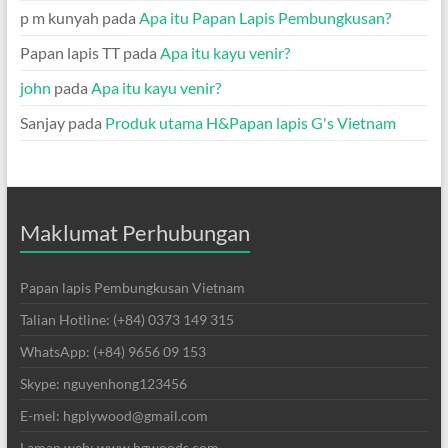
p m kunyah
pada
Apa itu Papan Lapis Pembungkusan?
Papan lapis TT
pada
Apa itu kayu venir?
john
pada
Apa itu kayu venir?
Sanjay
pada
Produk utama H&Papan lapis G's Vietnam
Maklumat Perhubungan
Papan lapis Pembungkusan Vietnam
Talian Hotline: (+84) 0373 149 315
WhatsApp: (+84) 9656 09 153
Skype: nguyenhong123456
E-mel: hgplywood@gmail.com
Laman web: www.hgwoods.com