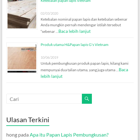
Ketebalan papan lapis Vietnam
02/03/2020
Ketebalan nominal papan lapis dan ketebalan sebenar
Anda mungkin pernah mendengar istilah tersebut
Baca lebih lanjut
“sebenar …
Produk utama H&Papan lapis G's Vietnam
10/06/2019
Untuk pembungkusan produk papan lapis, kilang kami
Baca
mempunyai dua talian utama, yang juga utama …
lebih lanjut
Ulasan Terkini
hong
pada
Apa itu Papan Lapis Pembungkusan?