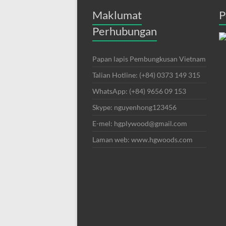
Maklumat
P
Perhubungan
Papan lapis Pembungkusan Vietnam
Talian Hotline: (+84) 0373 149 315
WhatsApp: (+84) 9656 09 153
Skype: nguyenhong123456
E-mel: hgplywood@gmail.com
Laman web: www.hgwoods.com