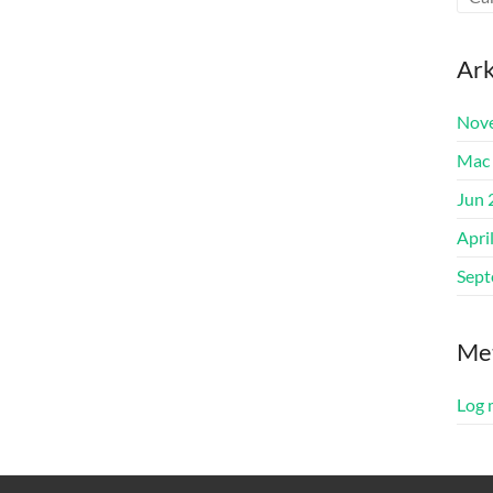
Ark
Nov
Mac
Jun 
Apri
Sept
Me
Log 