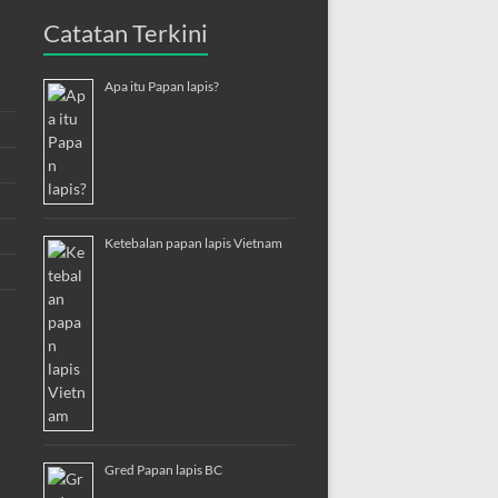
Catatan Terkini
Apa itu Papan lapis?
Ketebalan papan lapis Vietnam
Gred Papan lapis BC