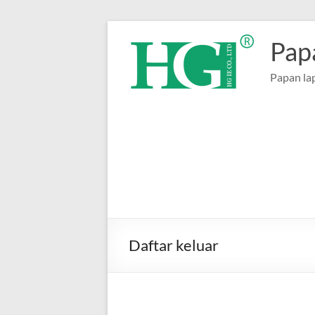
Langkau
ke
Pap
kandungan
Papan la
Daftar keluar