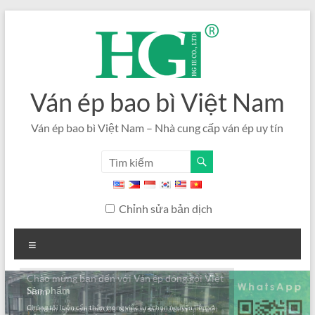
Bỏ
qua
nội
dung
Ván ép bao bì Việt Nam
Ván ép bao bì Việt Nam – Nhà cung cấp ván ép uy tín
Chỉnh sửa bản dịch
Thực
đơn
Sản phẩm
Chúng tôi luôn cẩn thận trong việc lựa chọn nguyên liệu và