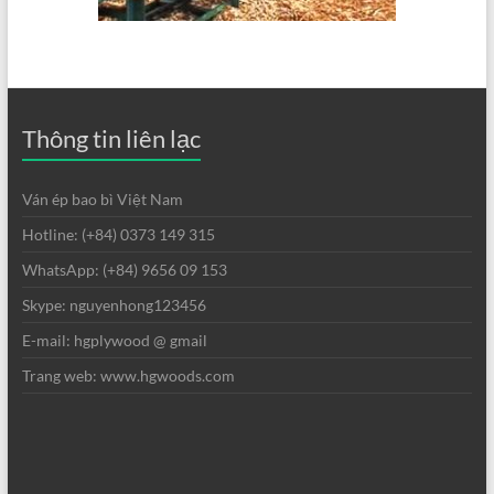
Thông tin liên lạc
Ván ép bao bì Việt Nam
Hotline: (+84) 0373 149 315
WhatsApp: (+84) 9656 09 153
Skype: nguyenhong123456
E-mail: hgplywood @ gmail
Trang web: www.hgwoods.com