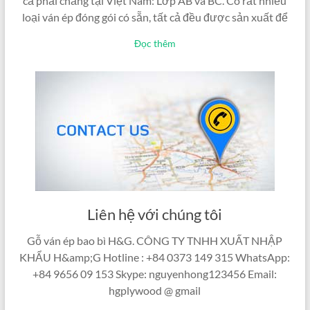
cả phải chăng tại Việt Nam: Lớp AB và BC. Có rất nhiều
loại ván ép đóng gói có sẵn, tất cả đều được sản xuất để
Đọc thêm
Liên hệ với chúng tôi
Gỗ ván ép bao bì H&G. CÔNG TY TNHH XUẤT NHẬP
KHẨU H&amp;G Hotline : +84 0373 149 315 WhatsApp:
+84 9656 09 153 Skype: nguyenhong123456 Email:
hgplywood @ gmail