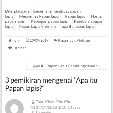
Ditandai pada:
bagaimana membuat papan
lapis
Mengemas Papan lapis
Papan lapis
Harga
papan lapis
Kepingan papan lapis
Ketebalan papan
lapis
Papan Lapis Vietnam
apa itu papan lapis
hong
13/09/2017
Papan lapis Vietnam
3 Komen
Apa itu Papan Lapis Pembungkusan?
→
3 pemikiran mengenai "
Apa itu
Papan lapis?
”
Tuan Kham Phu Khul
29/04/2018 di 10:13 saya
Permalink