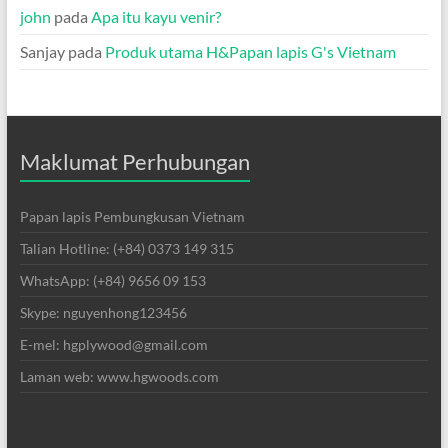
john
pada
Apa itu kayu venir?
Sanjay
pada
Produk utama H&Papan lapis G's Vietnam
Maklumat Perhubungan
Papan lapis Pembungkusan Vietnam
Talian Hotline: (+84) 0373 149 315
WhatsApp: (+84) 9656 09 153
Skype: nguyenhong123456
E-mel: hgplywood@gmail.com
Laman web: www.hgwoods.com