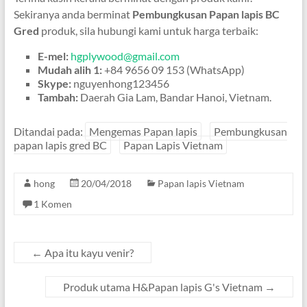
Sekiranya anda berminat
Pembungkusan Papan lapis BC
Gred
produk, sila hubungi kami untuk harga terbaik:
E-mel:
hgplywood@gmail.com
Mudah alih 1:
+84 9656 09 153 (WhatsApp)
Skype:
nguyenhong123456
Tambah:
Daerah Gia Lam, Bandar Hanoi, Vietnam.
Ditandai pada:
Mengemas Papan lapis
Pembungkusan
papan lapis gred BC
Papan Lapis Vietnam
hong
20/04/2018
Papan lapis Vietnam
1 Komen
←
Apa itu kayu venir?
Produk utama H&Papan lapis G's Vietnam
→