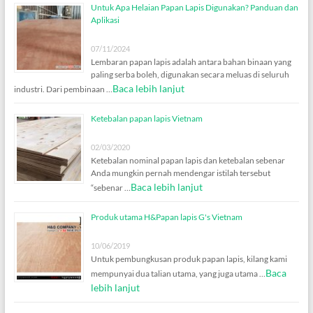
Untuk Apa Helaian Papan Lapis Digunakan? Panduan dan
Aplikasi
07/11/2024
Lembaran papan lapis adalah antara bahan binaan yang
paling serba boleh, digunakan secara meluas di seluruh
Baca lebih lanjut
industri. Dari pembinaan …
Ketebalan papan lapis Vietnam
02/03/2020
Ketebalan nominal papan lapis dan ketebalan sebenar
Anda mungkin pernah mendengar istilah tersebut
Baca lebih lanjut
“sebenar …
Produk utama H&Papan lapis G's Vietnam
10/06/2019
Untuk pembungkusan produk papan lapis, kilang kami
Baca
mempunyai dua talian utama, yang juga utama …
lebih lanjut