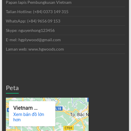
Papan lapis Pembungkusan Vietnam
Talian Hotline: (+84) 0373 149 315
WhatsApp: (+84) 9656 09 153
Skype: nguyenhong123456
E-mel: hgplywood@gmail.com
Laman web: www.hgwoods.com
Peta