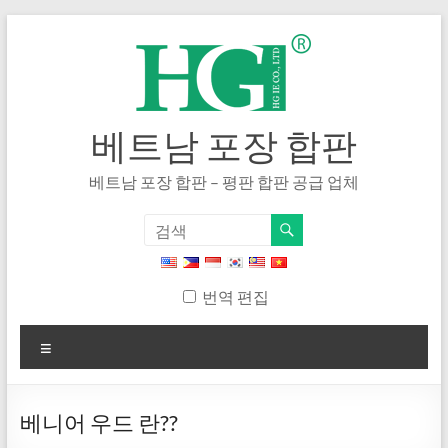
내
용
으
로
건
너
베트남 포장 합판
뛰
기
베트남 포장 합판 – 평판 합판 공급 업체
번역 편집
메
뉴
베니어 우드 란??