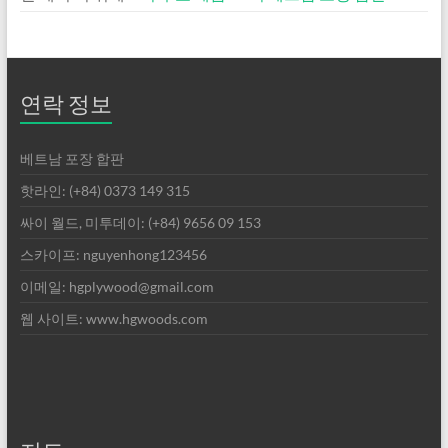
연락 정보
베트남 포장 합판
핫라인: (+84) 0373 149 315
싸이 월드, 미투데이: (+84) 9656 09 153
스카이프: nguyenhong123456
이메일: hgplywood@gmail.com
웹 사이트: www.hgwoods.com