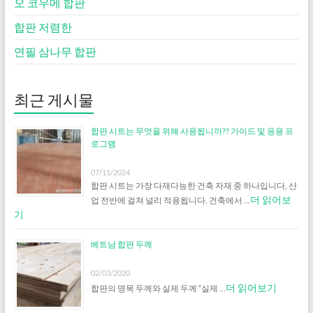
오 코우메 합판
합판 저렴한
연필 삼나무 합판
최근 게시물
합판 시트는 무엇을 위해 사용됩니까?? 가이드 및 응용 프
로그램
07/11/2024
합판 시트는 가장 다재다능한 건축 자재 중 하나입니다, 산
더 읽어보
업 전반에 걸쳐 널리 적용됩니다. 건축에서 …
기
베트남 합판 두께
02/03/2020
더 읽어보기
합판의 명목 두께와 실제 두께 “실제 …