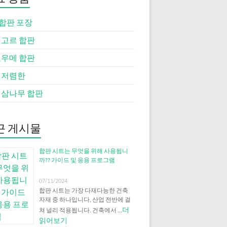
 합판 포장
 고르 합판
코우메 합판
 저렴한
 삼나무 합판
근 게시물
합판 시트는 무엇을 위해 사용됩니
까?? 가이드 및 응용 프로그램
07/11/2024
합판 시트는 가장 다재다능한 건축
자재 중 하나입니다, 산업 전반에 걸
더
쳐 널리 적용됩니다. 건축에서 …
읽어보기