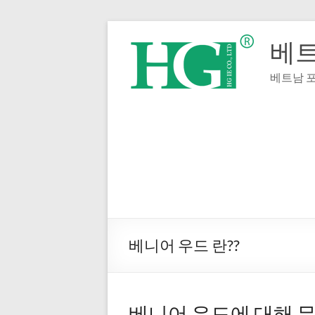
내
용
베트
으
로
베트남 포
건
너
뛰
기
베니어 우드 란??
베니어 우드에 대해 