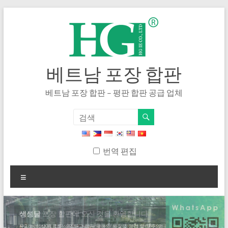
내
용
으
로
건
너
베트남 포장 합판
뛰
기
베트남 포장 합판 – 평판 합판 공급 업체
번역 편집
메
뉴
생성물
우리는 항상 원료를 선택하고 합판 제품의 품질을 점검 할 때주의