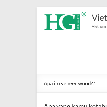
Lewati
ke
Vie
konten
Vietnam 
Apa itu veneer wood??
Apa yang kamu ketahu