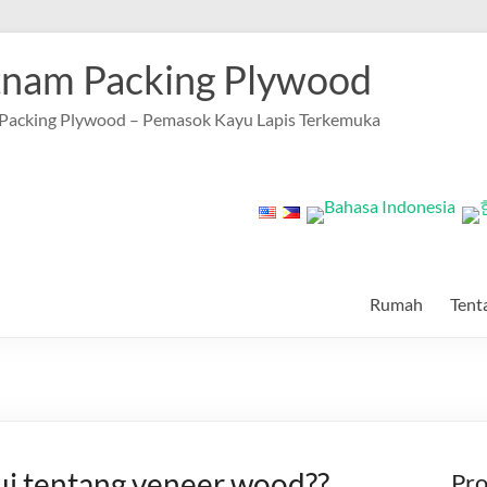
tnam Packing Plywood
Packing Plywood – Pemasok Kayu Lapis Terkemuka
Rumah
Tent
i tentang veneer wood??
Pr