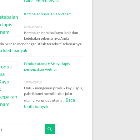
Baca lebih banyak
Ketebalan kayu lapis Vietnam
02/03/2020
Ketebalan nominal kayu lapis dan
ketebalan sebenarnya Anda
in pernah mendengar istilah tersebut “sebenarnya
a lebih banyak
Produk utama H&Kayu lapis
pengepakan Vietnam
10/06/2019
Untuk mengemas produk kayu lapis,
pabrik kami memiliki dua jalur
Baca
utama, yang juga utama …
lebih banyak