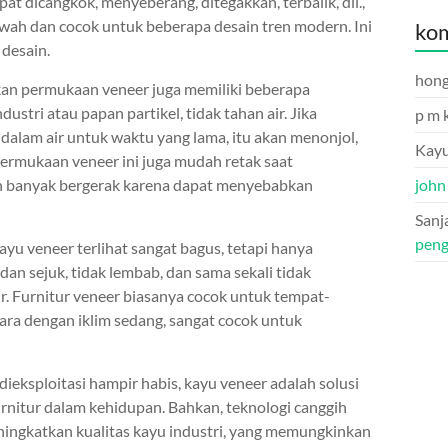
at dicangkok, menyeberang, ditegakkan, terbalik, dll.,
ah dan cocok untuk beberapa desain tren modern. Ini
kom
desain.
hon
an permukaan veneer juga memiliki beberapa
ustri atau papan partikel, tidak tahan air. Jika
p m 
alam air untuk waktu yang lama, itu akan menonjol,
Kayu
rmukaan veneer ini juga mudah retak saat
john
an banyak bergerak karena dapat menyebabkan
Sanj
peng
kayu veneer terlihat sangat bagus, tetapi hanya
dan sejuk, tidak lembab, dan sama sekali tidak
r. Furnitur veneer biasanya cocok untuk tempat-
ara dengan iklim sedang, sangat cocok untuk
ieksploitasi hampir habis, kayu veneer adalah solusi
nitur dalam kehidupan. Bahkan, teknologi canggih
ingkatkan kualitas kayu industri, yang memungkinkan