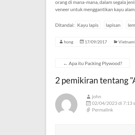
orang di mana-mana, dalam segala jen
veneer untuk menggantikan kayu alami
Ditandai:
Kayu lapis
lapisan
lem
hong
17/09/2017
Vietnam
←
Apa itu Packing Plywood?
2 pemikiran tentang "
john
02/04/2023 di 7:13 
Permalink