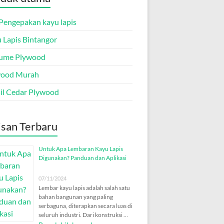
Pengepakan kayu lapis
 Lapis Bintangor
ume Plywood
wood Murah
il Cedar Plywood
isan Terbaru
Untuk Apa Lembaran Kayu Lapis
Digunakan? Panduan dan Aplikasi
07/11/2024
Lembar kayu lapis adalah salah satu
bahan bangunan yang paling
serbaguna, diterapkan secara luas di
seluruh industri. Dari konstruksi …