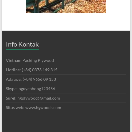
Info Kontak
Vietnam Packing Plywood
Hotline: (+84) 0373 149 315
Ada apa: (+84) 9656 09 153
Skype: nguyenhong123456
Surel: hgplywood@gmail.com
Situs web: www.hgwoods.com