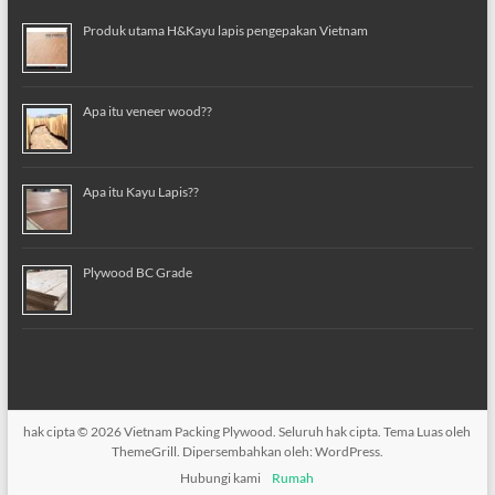
Produk utama H&Kayu lapis pengepakan Vietnam
Apa itu veneer wood??
Apa itu Kayu Lapis??
Plywood BC Grade
hak cipta © 2026
Vietnam Packing Plywood
. Seluruh hak cipta. Tema
Luas
oleh
ThemeGrill. Dipersembahkan oleh:
WordPress
.
Hubungi kami
Rumah